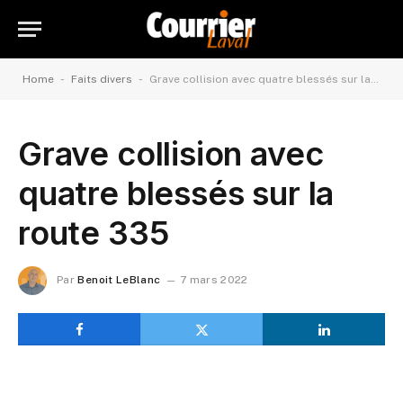
-
-
Home
Faits divers
Grave collision avec quatre blessés sur la route 335
Grave collision avec
quatre blessés sur la
route 335
Par
Benoit LeBlanc
7 mars 2022