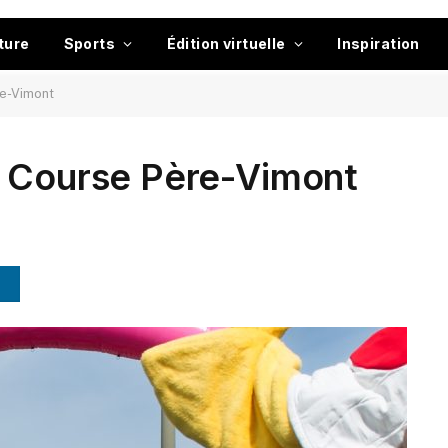
ture
Sports
Édition virtuelle
Inspiration
re-Vimont
a Course Père-Vimont