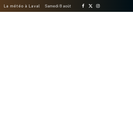
La météo à Laval
Samedi 8 août
Facebook
X
Instagram
(Twitter)