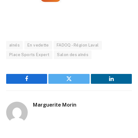
aînés
En vedette
FADOQ - Région Laval
Place Sports Expert
Salon des aînés
Facebook
Twitter
LinkedIn
Marguerite Morin