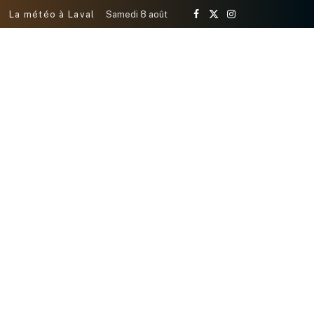
La météo à Laval
Samedi 8 août
Facebook
X
Instagram
(Twitter)