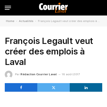
-
-
Home
Actualités
François Legault veut créer des emplois à Laval
François Legault veut
créer des emplois à
Laval
Par
Rédaction Courrier Laval
16 août 2017