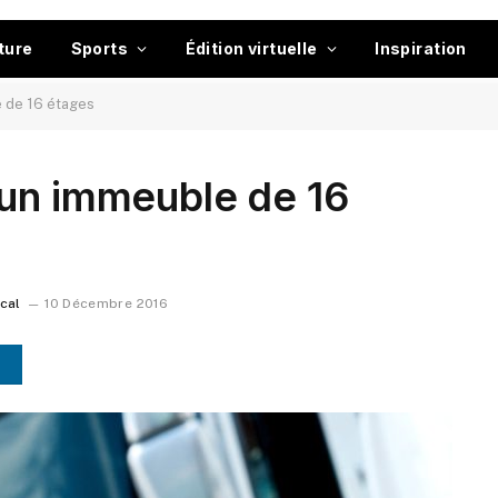
ture
Sports
Édition virtuelle
Inspiration
e de 16 étages
 un immeuble de 16
ocal
10 Décembre 2016