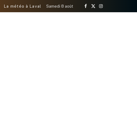
La météo à Laval
Samedi 8 août
Facebook
X
Instagram
(Twitter)