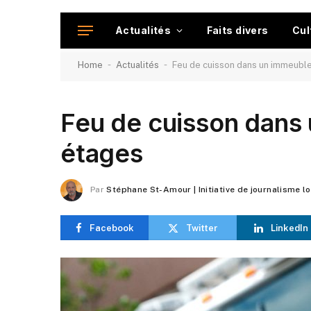
Actualités
Faits divers
Cul
-
-
Home
Actualités
Feu de cuisson dans un immeubl
Feu de cuisson dans
étages
Par
Stéphane St-Amour | Initiative de journalisme l
Facebook
Twitter
LinkedIn