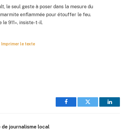
lt, le seul geste à poser dans la mesure du
a marmite enflammée pour étouffer le feu.
e 911», insiste-t-il.
Imprimer le texte
Facebook
Twitter
LinkedIn
 de journalisme local