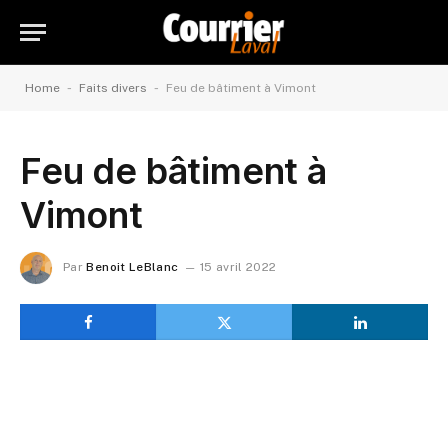
-
-
Home
Faits divers
Feu de bâtiment à Vimont
Feu de bâtiment à
Vimont
Par
Benoit LeBlanc
15 avril 2022