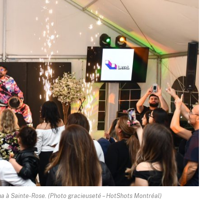
ma à Sainte-Rose. (Photo gracieuseté – HotShots Montréal)