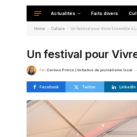
Actualités
Faits divers
Cul
-
-
Home
Culture
Un festival pour Vivre Ensemble à L
Un festival pour Viv
Par
Corinne Prince | Initiative de journalisme local
Facebook
Twitter
LinkedIn