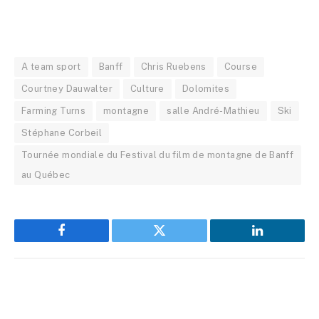
A team sport
Banff
Chris Ruebens
Course
Courtney Dauwalter
Culture
Dolomites
Farming Turns
montagne
salle André-Mathieu
Ski
Stéphane Corbeil
Tournée mondiale du Festival du film de montagne de Banff
au Québec
Facebook
Twitter
LinkedIn