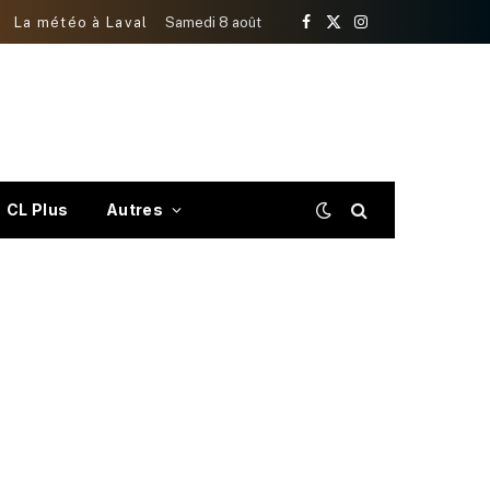
La météo à Laval
Samedi 8 août
Facebook
X
Instagram
(Twitter)
CL Plus
Autres