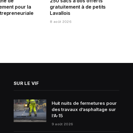
ne de
250 sacs à dos offerts
ement pour la
gratuitement à de petits
trepreneuriale
Lavallois
8 août 2026
SUR LE VIF
Huit nuits de fermetures pour
des travaux d’asphaltage sur
l’A-15
9 août 2026