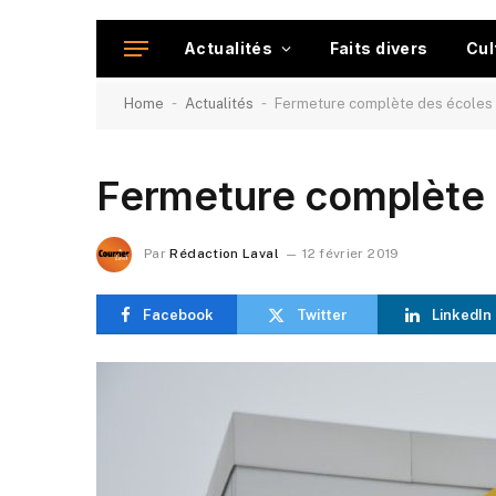
Actualités
Faits divers
Cul
-
-
Home
Actualités
Fermeture complète des écoles 
Fermeture complète 
Par
Rédaction Laval
12 février 2019
Facebook
Twitter
LinkedIn