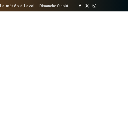
La météo à Laval
Dimanche 9 août
Facebook
X
Instagram
(Twitter)