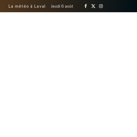
La météo à Laval
Jeudi 6 août
Facebook
X
Instagram
(Twitter)