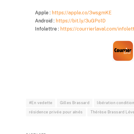
Apple :
https://apple.co/3wsgmKE
Android :
https://bit.ly/3uGPo1D
Infolettre :
https://courrierlaval.com/infolet
#En vedette
Gilles Brassard
libération conditio
résidence privée pour aînés
Thérèse Brassard Lév