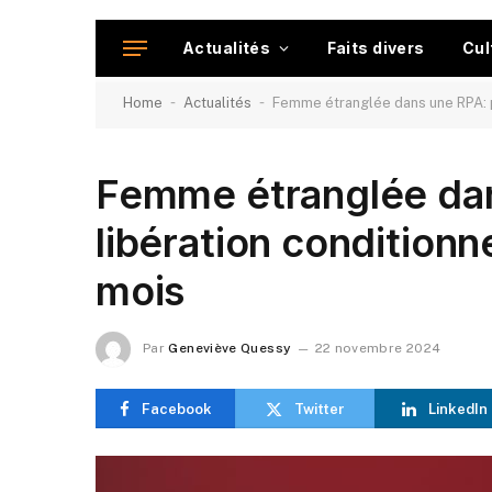
Actualités
Faits divers
Cul
-
-
Home
Actualités
Femme étranglée dans une RPA: pa
Femme étranglée dan
libération conditionn
mois
Par
Geneviève Quessy
22 novembre 2024
Facebook
Twitter
LinkedIn