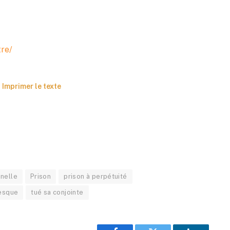
tre/
Imprimer le texte
nnelle
Prison
prison à perpétuité
esque
tué sa conjointe