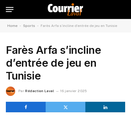
-
-
Home
Sports
Farès Arfa s’incline d’entrée de jeu en Tunisie
Farès Arfa s’incline
d’entrée de jeu en
Tunisie
Par
Rédaction Laval
16 janvier 2025