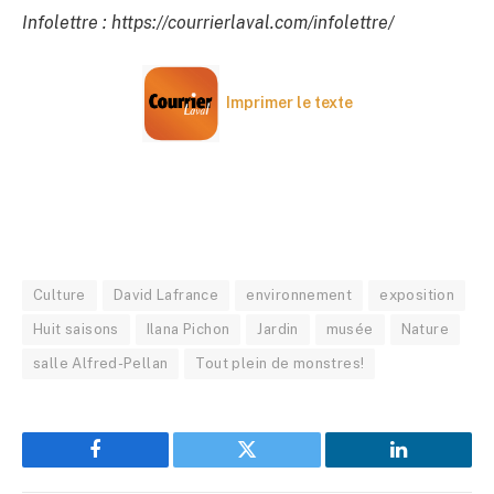
Infolettre : https://courrierlaval.com/infolettre/
Imprimer le texte
Culture
David Lafrance
environnement
exposition
Huit saisons
Ilana Pichon
Jardin
musée
Nature
salle Alfred-Pellan
Tout plein de monstres!
Facebook
Twitter
LinkedIn