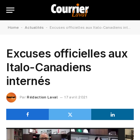
-
-
Home
Actualités
Excuses officielles aux Italo-Canadiens internés
Excuses officielles aux
Italo-Canadiens
internés
Par
Rédaction Laval
17 avril 2021