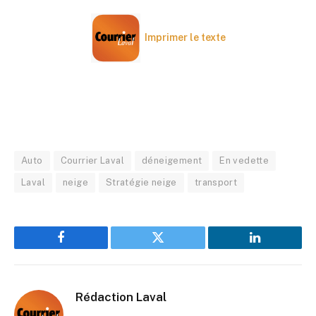
Imprimer le texte
Auto
Courrier Laval
déneigement
En vedette
Laval
neige
Stratégie neige
transport
Facebook
Twitter
LinkedIn
Rédaction Laval