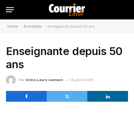
-
-
Home
Actualités
Enseignante depuis 50 ans
Enseignante depuis 50
ans
Par
Anne-Laure Jeanson
13 juillet 2011