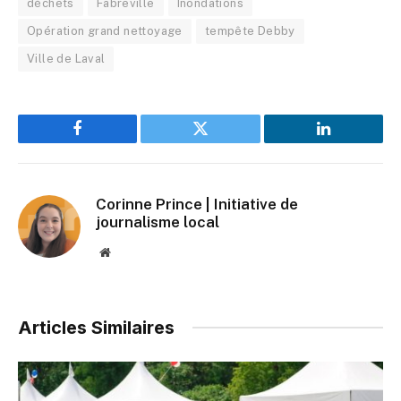
déchets
Fabreville
Inondations
Opération grand nettoyage
tempête Debby
Ville de Laval
Facebook
Twitter
LinkedIn
Corinne Prince | Initiative de
journalisme local
Website
Articles Similaires