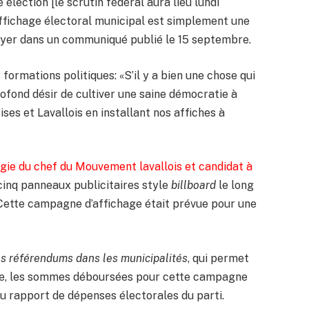
 élection [le scrutin fédéral aura lieu lundi
affichage électoral municipal est simplement une
oyer dans un communiqué publié le 15 septembre.
 formations politiques: «S’il y a bien une chose qui
ofond désir de cultiver une saine démocratie à
ises et Lavallois en installant nos affiches à
figie du chef du Mouvement lavallois et candidat à
cinq panneaux publicitaires style
billboard
le long
 Cette campagne d’affichage était prévue pour une
les référendums dans les municipalités
, qui permet
rale, les sommes déboursées pour cette campagne
 au rapport de dépenses électorales du parti.