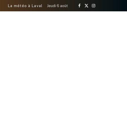
La météo à Laval
Jeudi 6 août
Facebook
X
Instagram
(Twitter)