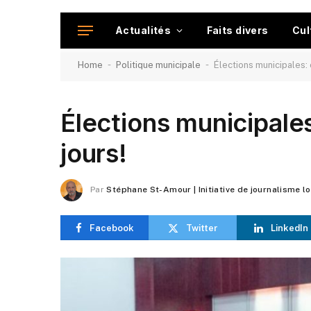
Actualités
Faits divers
Cul
-
-
Home
Politique municipale
Élections municipales: c
Élections municipales
jours!
Par
Stéphane St-Amour | Initiative de journalisme l
Facebook
Twitter
LinkedIn