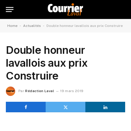
-
-
Home
Actualités
Double honneur lavallois aux prix Construire
Double honneur
lavallois aux prix
Construire
Par
Rédaction Laval
19 mars 2019