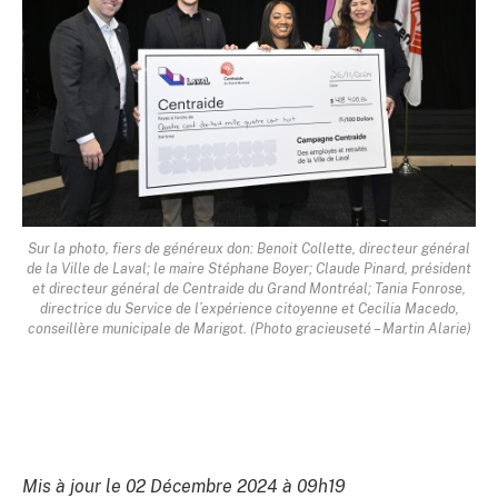
Sur la photo, fiers de généreux don: Benoit Collette, directeur général
de la Ville de Laval; le maire Stéphane Boyer; Claude Pinard, président
et directeur général de Centraide du Grand Montréal; Tania Fonrose,
directrice du Service de l’expérience citoyenne et Cecilia Macedo,
conseillère municipale de Marigot. (Photo gracieuseté – Martin Alarie)
Mis à jour le 02 Décembre 2024 à 09h19