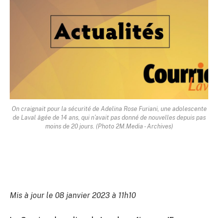
On craignait pour la sécurité de Adelina Rose Furiani, une adolescente
de Laval âgée de 14 ans, qui n’avait pas donné de nouvelles depuis pas
moins de 20 jours. (Photo 2M.Media - Archives)
Mis à jour le 08 janvier 2023 à 11h10