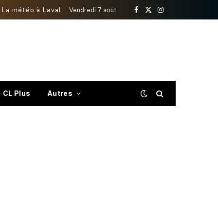
La météo à Laval
Vendredi 7 août
Facebook
X
Instagram
(Twitter)
CL Plus
Autres