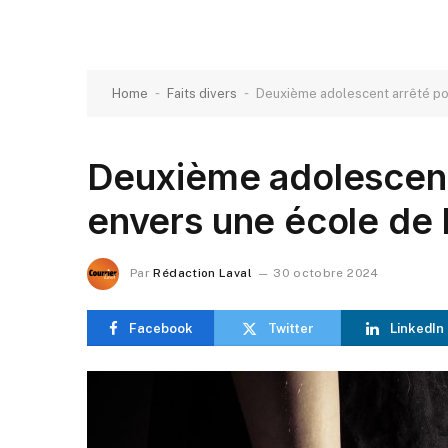
-
-
Home
Faits divers
Deuxième adolescent arrêté po
Deuxième adolescent
envers une école de 
Par
Rédaction Laval
30 octobre 2024
Facebook
Twitter
LinkedIn