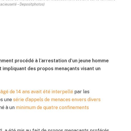
gracieuseté – Depositphotos)
emment procédé à l’arrestation d’un jeune homme
t impliquant des propos menaçants visant un
âgé de 14 ans avait été interpellé
par les
rès une
série d’appels de menaces envers divers
né à un
minimum de quatre confinements
 SPL a été mis au fait de propos menaçants proférés