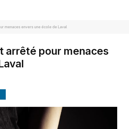
ur menaces envers une école de Laval
 arrêté pour menaces
Laval