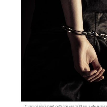
Un second adolescent, cette fois âgé de 13 ans, a été arrêté à