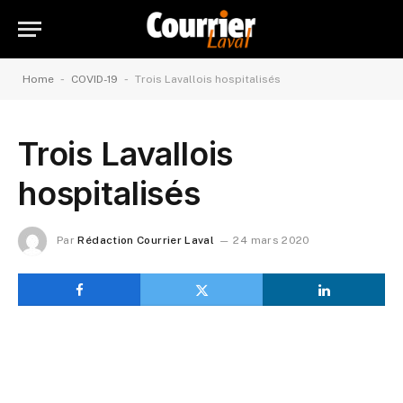
-
-
Home
COVID-19
Trois Lavallois hospitalisés
Trois Lavallois
hospitalisés
Par
Rédaction Courrier Laval
24 mars 2020