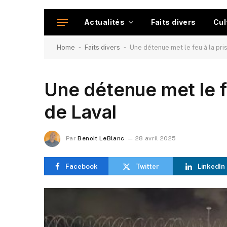
Actualités
Faits divers
Cul
-
-
Home
Faits divers
Une détenue met le feu à la pri
Une détenue met le fe
de Laval
Par
Benoit LeBlanc
28 avril 2025
Facebook
Twitter
LinkedIn