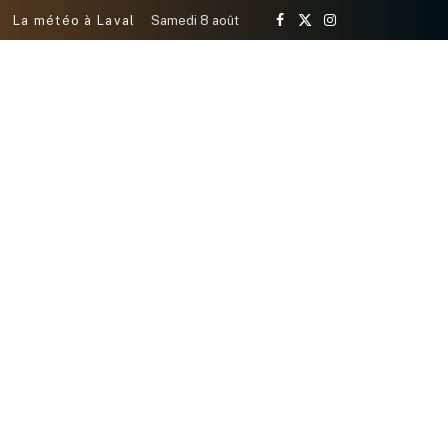
La météo à Laval
Samedi 8 août
Facebook
X
Instagram
(Twitter)