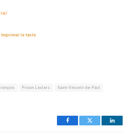
tre/
Imprimer le texte
françois
Prison Leclerc
Saint-Vincent-de-Paul
Facebook
Twitter
LinkedIn