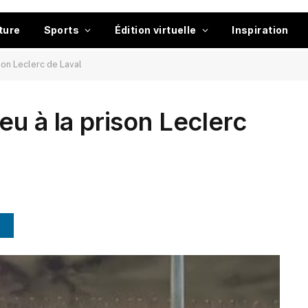
ture
Sports
Édition virtuelle
Inspiration
son Leclerc de Laval
u à la prison Leclerc