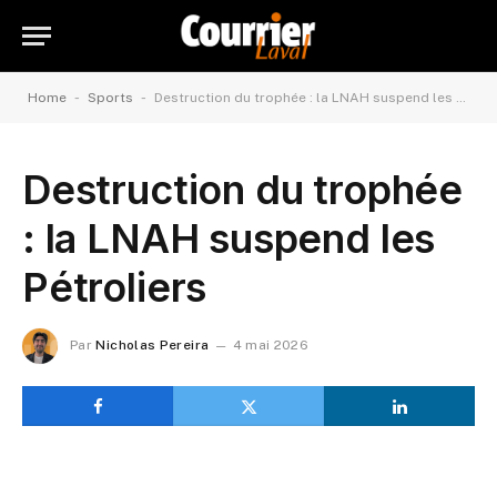
-
-
Home
Sports
Destruction du trophée : la LNAH suspend les Pétroliers
Destruction du trophée
: la LNAH suspend les
Pétroliers
Par
Nicholas Pereira
4 mai 2026