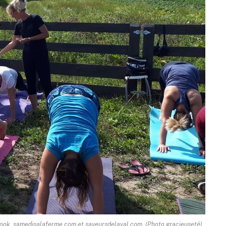
book, samedisalaferme.com et saveursdelaval.com. (Photo gracieuseté)