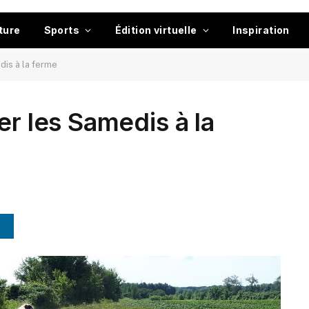
ture
Sports
Édition virtuelle
Inspiration
dis à la ferme
er les Samedis à la