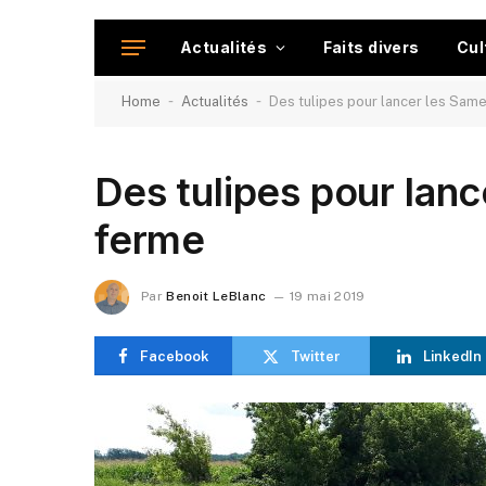
Actualités
Faits divers
Cul
-
-
Home
Actualités
Des tulipes pour lancer les Same
Des tulipes pour lanc
ferme
Par
Benoit LeBlanc
19 mai 2019
Facebook
Twitter
LinkedIn