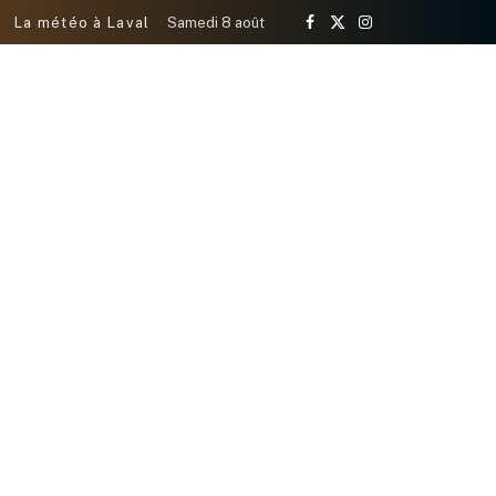
La météo à Laval
Samedi 8 août
Facebook
X
Instagram
(Twitter)