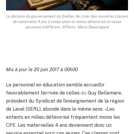
La décision du gouvernement du Québec de créer des nouvelles classes
de maternelle 4 ans à temps plein en milieu défavorisé ne laisse
personne indifférent. ©Photo - Mario Beauregard
Mis à jour le 20 juin 2017 à 00h00
Le personnel en éducation semble accueillir
favorablement l’arrivée de celles-ci. Guy Bellemare,
président du Syndicat de l’enseignement de la région
de Laval (SERL), abonde dans le même sens. «Les
enfants en milieu défavorisé fréquentent moins les
CPE. Les maternelles 4 ans deviennent donc un
service essentiel pour ces jeunes. Ces classes sont