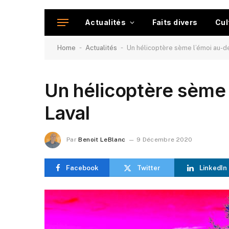
Actualités
Faits divers
Cul
-
-
Home
Actualités
Un hélicoptère sème l’émoi au-d
Un hélicoptère sème
Laval
Par
Benoit LeBlanc
9 Décembre 2020
Facebook
Twitter
LinkedIn