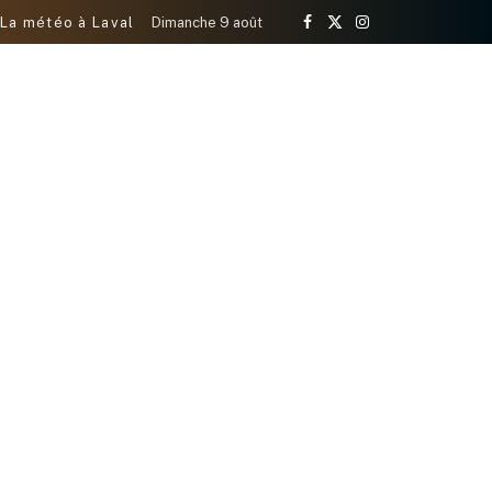
La météo à Laval
Dimanche 9 août
Facebook
X
Instagram
(Twitter)