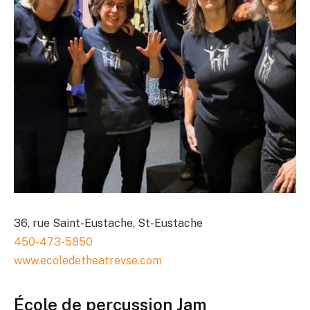
36, rue Saint-Eustache, St-Eustache
450-473-5850
www.ecoledetheatrevse.com
École de percussion Jam