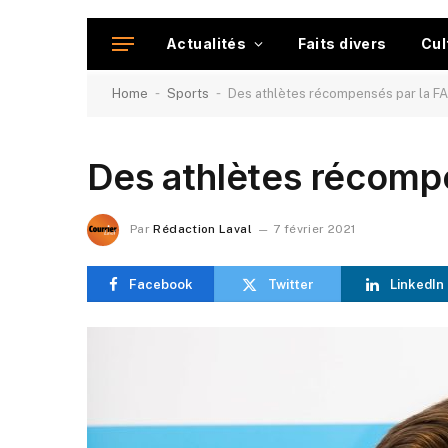
Actualités
Faits divers
Cul
-
-
Home
Sports
Des athlètes récompensés par la F
Des athlètes récomp
Par
Rédaction Laval
7 février 2021
Facebook
Twitter
LinkedIn