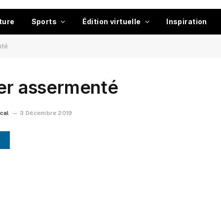
ture
Sports
Édition virtuelle
Inspiration
nté
ier assermenté
ocal
3 Décembre 2019