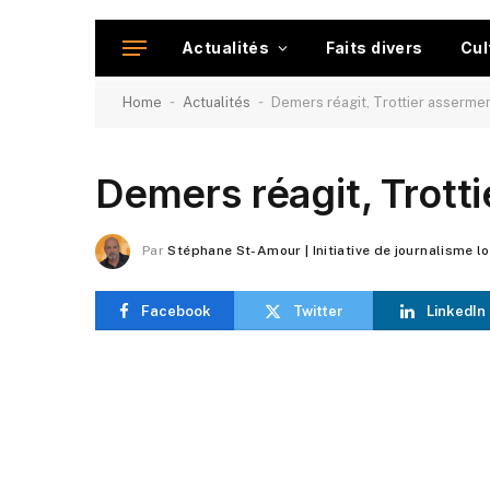
Actualités
Faits divers
Cul
-
-
Home
Actualités
Demers réagit, Trottier asserme
Demers réagit, Trott
Par
Stéphane St-Amour | Initiative de journalisme l
Facebook
Twitter
LinkedIn