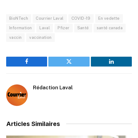
BioNTech
Courrier Laval
COVID-19
En vedette
Information
Laval
Pfizer
Santé
santé canada
vaccin
vaccination
Facebook
Twitter
LinkedIn
Rédaction Laval
Articles Similaires