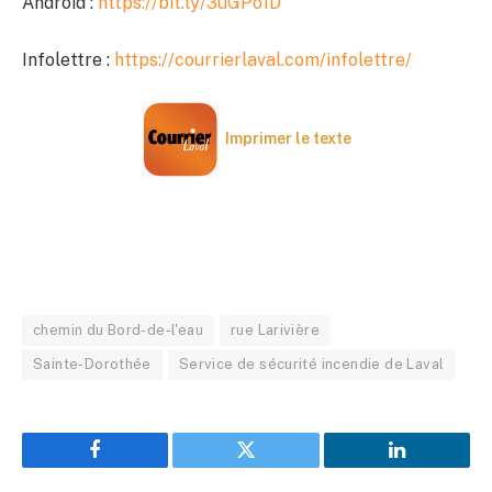
Android :
https://bit.ly/3uGPo1D
Infolettre :
https://courrierlaval.com/infolettre/
Imprimer le texte
chemin du Bord-de-l'eau
rue Larivière
Sainte-Dorothée
Service de sécurité incendie de Laval
Facebook
Twitter
LinkedIn