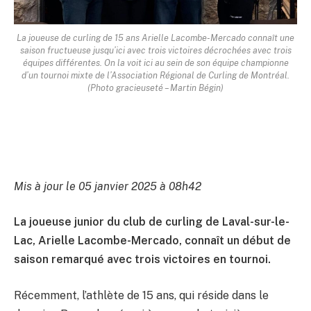
La joueuse de curling de 15 ans Arielle Lacombe-Mercado connaît une
saison fructueuse jusqu’ici avec trois victoires décrochées avec trois
équipes différentes. On la voit ici au sein de son équipe championne
d’un tournoi mixte de l’Association Régional de Curling de Montréal.
(Photo gracieuseté – Martin Bégin)
Mis à jour le 05 janvier 2025 à 08h42
La joueuse junior du club de curling de Laval-sur-le-
Lac, Arielle Lacombe-Mercado, connaît un début de
saison remarqué avec trois victoires en tournoi.
Récemment, l’athlète de 15 ans, qui réside dans le