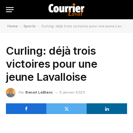
-
-
Home
Sports
Curling: déjà trois victoires pour une jeune Lavalloise
Curling: déjà trois
victoires pour une
jeune Lavalloise
Par
Benoit LeBlanc
5 janvier 2025