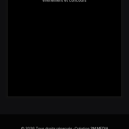
événement et concours
© 2026 Tous droits réservés - Création
2M MEDIA