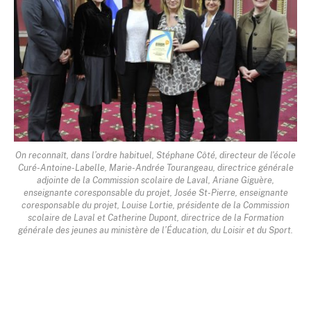
On reconnaît, dans l’ordre habituel, Stéphane Côté, directeur de l'école
Curé-Antoine-Labelle, Marie-Andrée Tourangeau, directrice générale
adjointe de la Commission scolaire de Laval, Ariane Giguère,
enseignante coresponsable du projet, Josée St-Pierre, enseignante
coresponsable du projet, Louise Lortie, présidente de la Commission
scolaire de Laval et Catherine Dupont, directrice de la Formation
générale des jeunes au ministère de l’Éducation, du Loisir et du Sport.