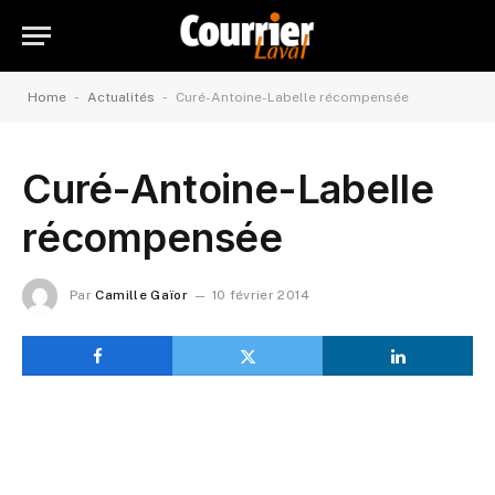
-
-
Home
Actualités
Curé-Antoine-Labelle récompensée
Curé-Antoine-Labelle
récompensée
Par
Camille Gaïor
10 février 2014