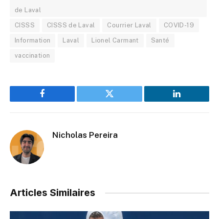
de Laval
CISSS
CISSS de Laval
Courrier Laval
COVID-19
Information
Laval
Lionel Carmant
Santé
vaccination
Facebook
Twitter
LinkedIn
Nicholas Pereira
Articles Similaires