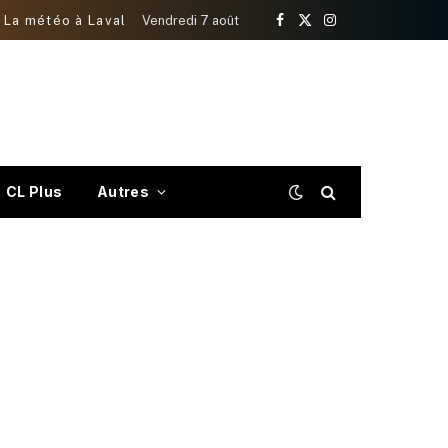
La météo à Laval
Vendredi 7 août
Facebook
X
Instagram
(Twitter)
CL Plus
Autres