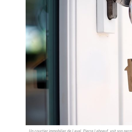
Un courtier immobilier de Laval, Pierre Leboeuf, voit son per