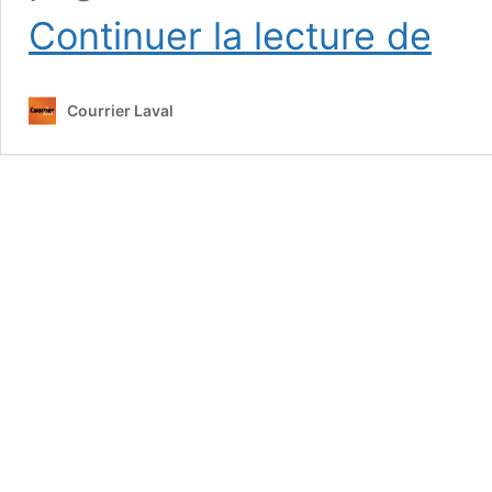
Corrupti
Continuer la lecture de
sous
Vaillanco
Laval
Courrier Laval
tourne
enfin
la
page