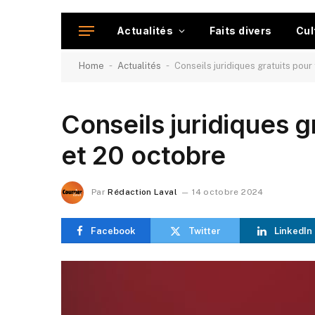
Actualités
Faits divers
Cul
-
-
Home
Actualités
Conseils juridiques gratuits pour
Conseils juridiques g
et 20 octobre
Par
Rédaction Laval
14 octobre 2024
Facebook
Twitter
LinkedIn