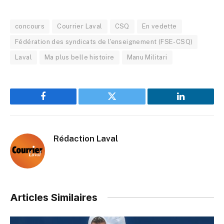
concours
Courrier Laval
CSQ
En vedette
Fédération des syndicats de l'enseignement (FSE-CSQ)
Laval
Ma plus belle histoire
Manu Militari
Facebook
Twitter
LinkedIn
Rédaction Laval
Articles Similaires