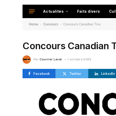
Actualités
Faits divers
Cul
-
-
Home
Concours
Concours Canadian Tire
Concours Canadian T
Par
Courrier Laval
1 octobre 2022
Facebook
Twitter
LinkedIn