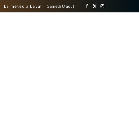
La météo à Laval
Samedi 8 août
Facebook
X
Instagram
(Twitter)