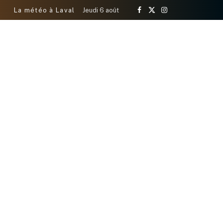
La météo à Laval
Jeudi 6 août
Facebook
X
Instagram
(Twitter)