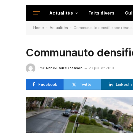
Actualités
Faits divers
Cul
-
-
Home
Actualités
Communauto densifie son réseau
Communauto densifie
Par
Anne-Laure Jeanson
27 juillet 2010
Facebook
Twitter
LinkedIn