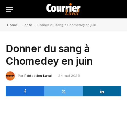
-
-
Home
Santé
Donner du sang à Chomedey en juin
Donner du sang à
Chomedey en juin
Par
Rédaction Laval
24 mai 2025