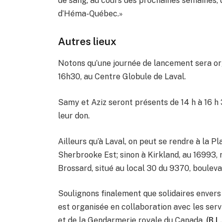
de sang, au cours des prochaines semaines, 
d’Héma-Québec.»
Autres lieux
Notons qu’une journée de lancement sera or
16h30, au Centre Globule de Laval.
Samy et Aziz seront présents de 14 h à 16 h
leur don.
Ailleurs qu’à Laval, on peut se rendre à la P
Sherbrooke Est; sinon à Kirkland, au 16993,
Brossard, situé au local 30 du 9370, boulev
Soulignons finalement que solidaires envers 
est organisée en collaboration avec les ser
et de la Gendarmerie royale du Canada.
(B.L.