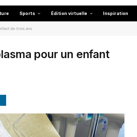
ture
Sports
Édition virtuelle
Inspiration
nfant de trois ans
plasma pour un enfant