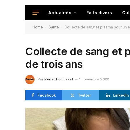
Actualités
Faits divers
Cul
-
-
Home
Santé
Collecte de sang et plasma pour un e
Collecte de sang et 
de trois ans
Par
Rédaction Laval
1 novembre 2022
Facebook
Twitter
LinkedIn