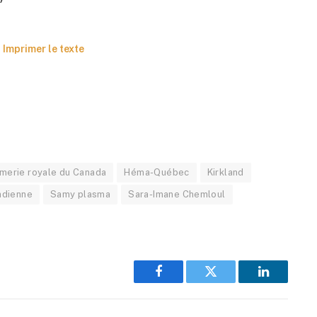
Imprimer le texte
merie royale du Canada
Héma-Québec
Kirkland
adienne
Samy plasma
Sara-Imane Chemloul
Facebook
Twitter
LinkedIn