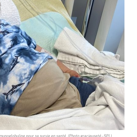
mmunoglobuline pour sa survie en santé. (Photo gracieuseté - SPL)