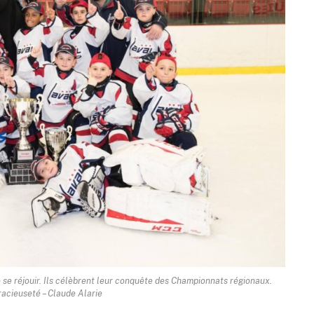
e se réjouir. Ils célèbrent leur conquête des Championnats régionaux.
acieuseté – Claude Alarie