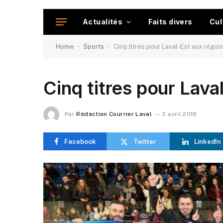
Actualités
Faits divers
Cul
-
-
Home
Sports
Cinq titres pour Laval-Est aux régio
Cinq titres pour Lava
Par
Rédaction Courrier Laval
2 avril 2018
Facebook
Twitter
LinkedIn