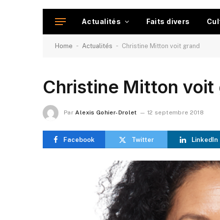
Actualités
Faits divers
Cul
-
-
Home
Actualités
Christine Mitton voit grand
Christine Mitton voit
Par
Alexis Gohier-Drolet
12 septembre 2018
Facebook
Twitter
LinkedIn