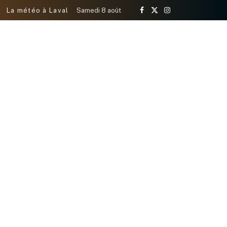
La météo à Laval
Samedi 8 août
Facebook
X
Instagram
(Twitter)