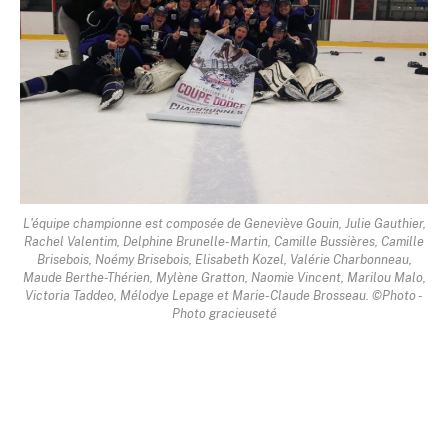
L'équipe championne est composée de Geneviève Gouin, Julie Gauthier,
Rachel Valentim, Delphine Brunelle-Martin, Camille Bussières, Camille
Brisebois, Noémy Brisebois, Elisabeth Kozel, Valérie Charbonneau,
Maude Berthe-Thérien, Mylène Gratton, Naomie Vincent, Marilou Malo,
Victoria Taddeo, Mélodye Lepage et Marie-Claude Brosseau. ©Photo -
Photo gracieuseté