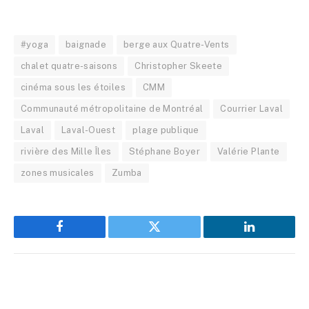
#yoga
baignade
berge aux Quatre-Vents
chalet quatre-saisons
Christopher Skeete
cinéma sous les étoiles
CMM
Communauté métropolitaine de Montréal
Courrier Laval
Laval
Laval-Ouest
plage publique
rivière des Mille Îles
Stéphane Boyer
Valérie Plante
zones musicales
Zumba
Facebook
Twitter
LinkedIn