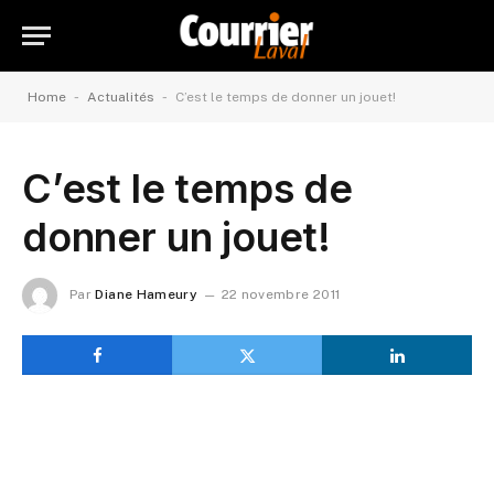
-
-
Home
Actualités
C’est le temps de donner un jouet!
C’est le temps de
donner un jouet!
Par
Diane Hameury
22 novembre 2011